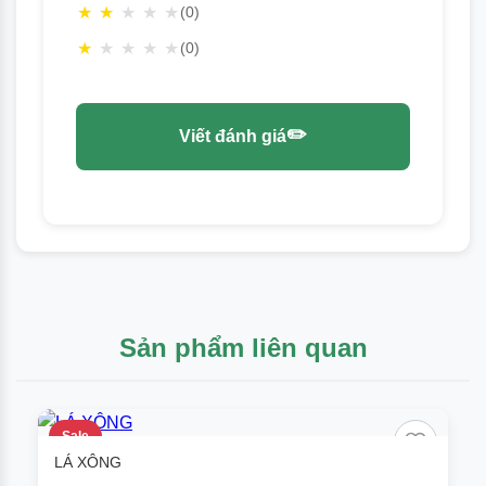
★
★
★
★
★
(0)
★
★
★
★
★
(0)
✏️
Viết đánh giá
Sản phẩm liên quan
Sale
LÁ XÔNG