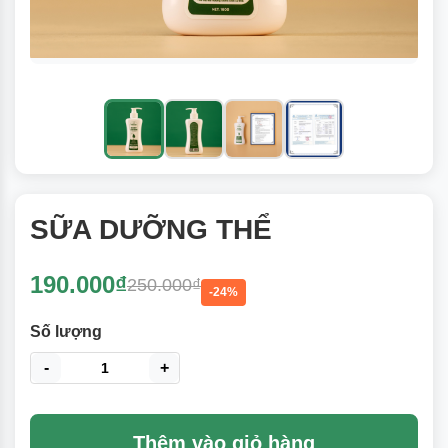
SỮA DƯỠNG THỂ
190.000₫
250.000₫
-24%
Số lượng
-
+
Thêm vào giỏ hàng