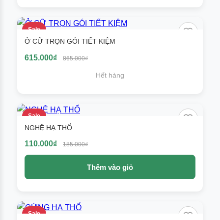
Sale
Ở CỮ TRỌN GÓI TIẾT KIỆM
615.000₫
865.000₫
Hết hàng
Sale
NGHỆ HẠ THỔ
110.000₫
185.000₫
Thêm vào giỏ
Sale